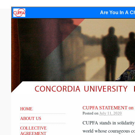
Are You In A Ch
​CUPFA STATEMENT on
HOME
Posted on
July 11, 2020
ABOUT US
CUPFA stands in solidarity 
COLLECTIVE
world whose courageous com
AGREEMENT