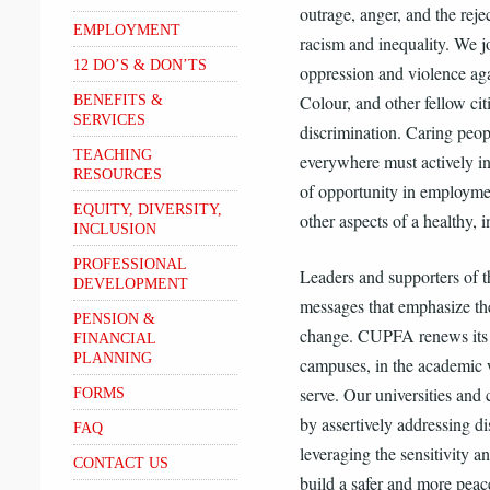
outrage, anger, and the reje
EMPLOYMENT
racism and inequality. We j
12 DO’S & DON’TS
oppression and violence ag
Colour, and other fellow cit
BENEFITS &
SERVICES
discrimination. Caring peo
TEACHING
everywhere must actively ins
RESOURCES
of opportunity in employmen
EQUITY, DIVERSITY,
other aspects of a healthy, 
INCLUSION
PROFESSIONAL
Leaders and supporters of 
DEVELOPMENT
messages that emphasize the
PENSION &
change. CUPFA renews its 
FINANCIAL
PLANNING
campuses, in the academic
serve. Our universities and 
FORMS
by assertively addressing di
FAQ
leveraging the sensitivity an
CONTACT US
build a safer and more peac